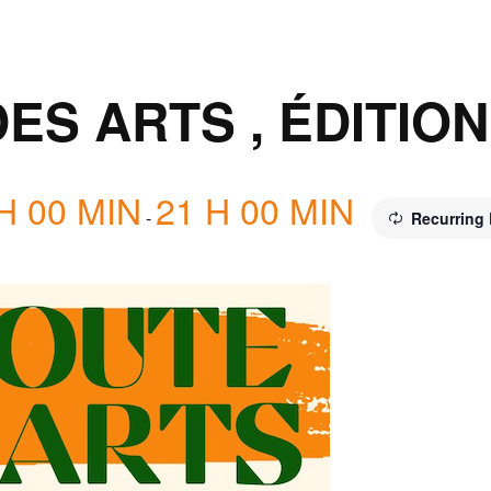
ES ARTS , ÉDITION
H 00 MIN
21 H 00 MIN
-
Recurring