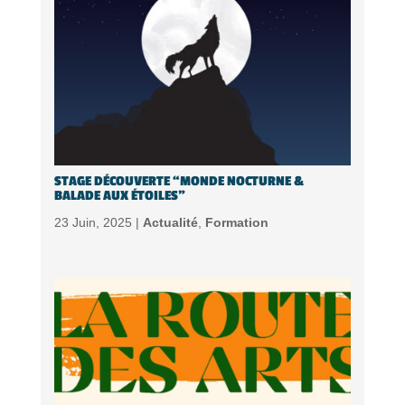
STAGE DÉCOUVERTE “MONDE NOCTURNE &
BALADE AUX ÉTOILES”
23 Juin, 2025 |
Actualité
,
Formation