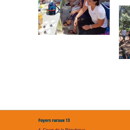
Retour aux galeries
Foyers ruraux 13
4, Cours de la Répubique