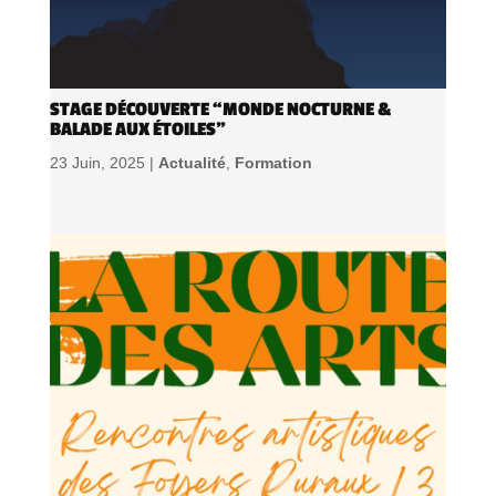
STAGE DÉCOUVERTE “MONDE NOCTURNE &
BALADE AUX ÉTOILES”
23 Juin, 2025 |
Actualité
,
Formation