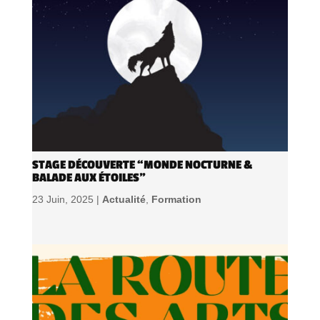
STAGE DÉCOUVERTE “MONDE NOCTURNE &
BALADE AUX ÉTOILES”
23 Juin, 2025 |
Actualité
,
Formation