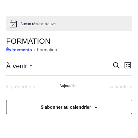
Aucun résultat trouvé.
FORMATION
Évènements
Formation
RECHER
Nav
À venir
Recherche
Liste
de
ET
Sélectionnez
vue
une
NAVIGA
Évè
Évènements
Évènements
précédents
Aujourd'hui
suivants
date.
DE
VUES
S’abonner au calendrier
ÉVÈNEM