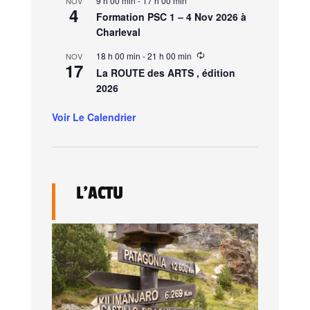
9 h 00 min
-
17 h 00 min
NOV
4
Formation PSC 1 – 4 Nov 2026 à
Charleval
18 h 00 min
-
21 h 00 min
NOV
17
La ROUTE des ARTS , édition
2026
Voir Le Calendrier
L’ACTU