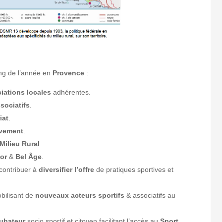
ong de l’année en
Provence
:
iations locales
adhérentes.
sociatifs
.
iat
.
vement
.
Milieu Rural
or
&
Bel Âge
.
contribuer à
diversifier l’offre
de pratiques sportives et
bilisant de
nouveaux acteurs
sportifs
& associatifs au
ubateur
socio sportif et citoyen facilitant l’accès au
Sport