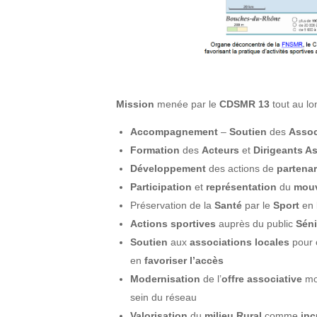
Mission
menée par le
CDSMR 13
tout au l
Accompagnement
–
Soutien
des
Assoc
Formation
des
Acteurs
et
Dirigeants As
Développement
des actions de
partenar
Participation
et
représentation
du
mou
Préservation de la
Santé
par le
Sport
en
Actions sportives
auprès du public
Séni
Soutien
aux
associations locales
pour 
en
favoriser l’accès
Modernisation
de l’
offre associative
mo
sein du réseau
Valorisation
du
milieu Rural
comme
inc