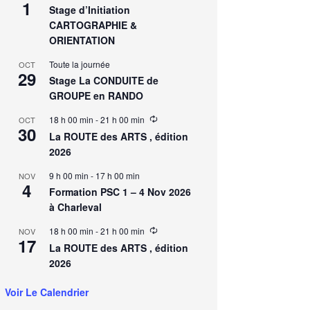
1
Stage d’Initiation
CARTOGRAPHIE &
ORIENTATION
Toute la journée
OCT
29
Stage La CONDUITE de
GROUPE en RANDO
18 h 00 min
-
21 h 00 min
OCT
30
La ROUTE des ARTS , édition
2026
9 h 00 min
-
17 h 00 min
NOV
4
Formation PSC 1 – 4 Nov 2026
à Charleval
18 h 00 min
-
21 h 00 min
NOV
17
La ROUTE des ARTS , édition
2026
Voir Le Calendrier