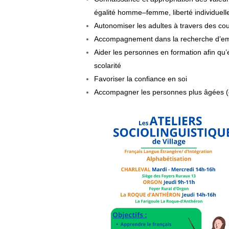
é
g
a
li
t
é
h
o
m
m
e
–
fe
m
m
e
,
l
i
be
r
t
é
i
ndi
v
i
due
l
l
Autonomise
r
l
e
s
ad
u
l
t
e
s
à
t
r
av
e
r
s
d
e
s
c
o
Accompagne
me
n
t
d
an
s
l
a
r
e
c
h
e
r
c
h
e
d
’
e
Aider les pers
o
n
n
e
s
e
n
f
o
r
mat
i
o
n
af
i
n
q
u
’
scolarité
Favoriser la confia
n
c
e
e
n
s
o
i
Accompagner les
p
e
r
s
o
n
n
e
s
p
l
u
s
âg
é
e
s
(