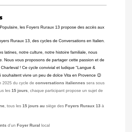
s
 Populaire, les Foyers Ruraux 13 propose des accès aux
oyers Ruraux 13, des cycles de Conversations en Italien.
s latines, notre culture, notre histoire familiale, nous
ie.
Nous vous proposons de partager cette passion et de
à Charleval !
Ce cycle convivial et ludique “Langue &
qui souhaitent vivre un peu de dolce Vita en
Provence 😉
son 2025 du cycle de
conversations italiennes
sera sous
ous les
15 jours
, chaque participant propose un sujet de
nne
, tous les
15 jours au
siège des
Foyers Ruraux 13
à
ents
d’un
Foyer Rural
local