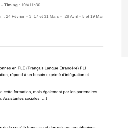
 –
Timing
: 10h/11h30
tin : 24 Février – 3, 17 et 31 Mars – 28 Avril – 5 et 19 Mai
o
n
n
e
s
e
n
F
LE
(
F
r
a
n
ç
a
i
s
La
n
gue Étrangère) FLI
a
t
io
n
,
r
é
p
o
n
d
à
u
n
b
e
s
o
in
exprimé d’intégration et
de
c
e
t
t
e
fo
r
mation, mais également par les partenaires
n
,
A
s
s
i
s
t
a
ntes sociales, …)
r
s
d
e
l
a
s
o
c
i
é
t
é
f
r
a
nçaise et des valeurs
républicai
n
e
s
,