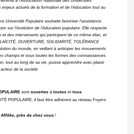
hérente à l’Association Nationale des Universités
enjeux actuels de la formation et de l’éducation tout au
re Université Populaire souhaite favoriser l’assistance
xion sur l’évolution de l’éducation populaire. Elle respecte
ts et des intervenants qui participent de ce même élan, et
urs LAÏCITÉ, OUVERTURE, SOLIDARITÉ, TOLÉRANCE
volution du monde, en veillant à anticiper les mouvements
us les champs et sous toutes les formes des connaissances.
n, tout au long de sa vie, puisse apprendre avec plaisir
cteur de la société.
POPULAIRE
sont
ouvertes
à
toutes
et
tous
TÉ POPULAIRE, il faut être adhérent au réseau Foyers
 Affilée, près de chez vous
!