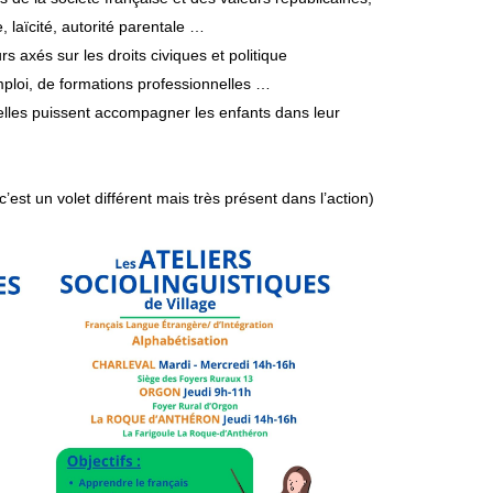
e
,
l
a
ï
c
i
t
é
,
autorité parentale …
u
r
s
ax
é
s
s
u
r
l
e
s
d
r
o
i
t
s
c
i
v
iques et politique
mp
l
o
i
,
d
e
f
o
r
mat
i
o
n
s
p
r
o
fessionnelles …
e
l
l
e
s
p
u
i
s
s
e
n
t
ac
c
o
mp
a
gner les enfants dans leur
c
’
e
s
t
u
n
v
o
l
e
t
d
i
f
f
é
r
e
nt ma
is très présent dans
l’action)