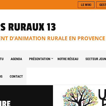
LE WIKI
GES
S RURAUX 13
T D’ANIMATION RURALE EN PROVENCE
TU
AGENDA
PRÉSENTATION
NOTRE RÉSEAU
SECTEUR JEU
OS
CONTACT
IRE