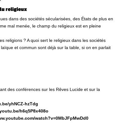
du religieux
es dans des sociétés sécularisées, des États de plus en
mme mal menée, le champ du religieux est en pleine
 religions ? A quoi sert le religieux dans les sociétés
 laïque et commun sont déjà sur la table, si on en parlait
nant des conférences sur les Rêves Lucide et sur la
tu.be/yhNCZ-hzTdg
//youtu.be/h6q5P8x408o
www.youtube.com/watch?v=0MbJFpMwDd0