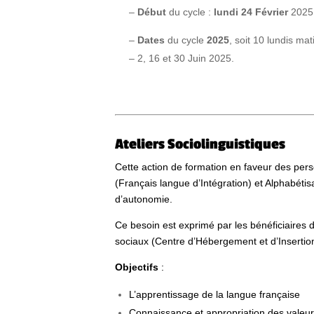
–
Dé
but
du cycle :
lundi
24 Février
2025
–
Dates
du cycle
2025
, soit 10 lundis ma
– 2, 16 et 30 Juin 2025.
Ateliers Sociolinguistiques
Cette action de formation e
n
f
a
v
e
u
r
d
e
s
p
e
r
s
(Français langue d’Intégration) et
A
lp
h
a
b
é
t
is
d’autonomie.
Ce besoin est
e
x
pr
i
m
é
pa
r
l
e
s
bé
né
fi
c
i
a
i
r
e
s
sociaux (Cent
r
e
d
’
H
é
b
e
r
g
e
m
e
n
t
e
t
d
’
I
n
s
e
r
t
io
Objectifs
:
L’apprent
i
s
s
ag
e
d
e
l
a
l
an
g
u
e
f
r
an
ç
ai
s
e
Connaiss
a
n
c
e
e
t
ap
p
r
o
p
r
i
at
i
o
n
d
e
s
v
a
l
e
u