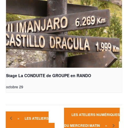
Stage La CONDUITE de GROUPE en RANDO
octobre 29
LES ATELIERS NUMÉRIQUES
«
LES ATELIERS
DU MERCREDI MATIN
»