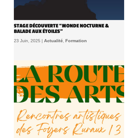
STAGE DÉCOUVERTE “MONDE NOCTURNE &
BALADE AUX ÉTOILES”
23 Juin, 2025 |
Actualité
,
Formation