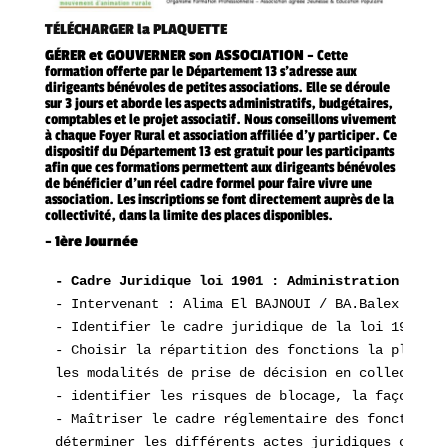
TÉLÉCHARGER la PLAQUETTE
GÉRER et GOUVERNER son ASSOCIATION
– Cette
formation offerte par le Département 13 s’adresse aux
dirigeants
bénévoles de petites associations.
Elle se déroule
sur 3 jours et aborde les aspects administratifs,
budgétaires,
comptables et le projet associatif.
Nous conseillons vivement
à chaque Foyer Rural et association affiliée d’y
participer.
Ce
dispositif du Département 13 est gratuit pour les participants
afin que ces formations permettent aux dirigeants bénévoles
de
bénéficier d’un réel cadre formel pour faire vivre une
association.
Les inscriptions se font directement auprès de la
collectivité, dans la limite des
places disponibles.
–
1ère Journée
- Cadre Juridique loi 1901 : Administration & Fon
- Intervenant : Alima El BAJNOUI / BA.Balex
- Identifier le cadre juridique de la loi 1901 et
- Choisir la répartition des fonctions la plus ad
les modalités de prise de décision en collectif
- identifier les risques de blocage, la façon d’y
- Maîtriser le cadre réglementaire des fonctions 
déterminer les différents actes juridiques organi