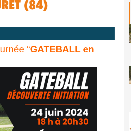
RET (84)
ournée “
GATEBALL en