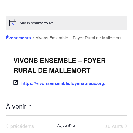
Aucun résultat trouvé.
Évènements
Vivons Ensemble – Foyer Rural de Mallemort
VIVONS ENSEMBLE – FOYER
RURAL DE MALLEMORT
https://vivonsensemble.foyersruraux.org/
À venir
Sélectionnez
une
Évènements
Évènements
précédents
Aujourd'hui
suivants
date.